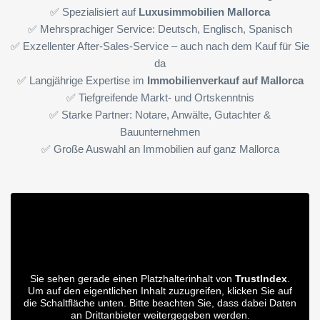
✅ Spezialisiert auf
Luxusimmobilien Mallorca
✅ Mehrsprachiger Service: Deutsch, Englisch, Spanisch
✅ Exzellenter After-Sales-Service – auch nach dem Kauf für Sie
da
✅ Langjährige Expertise im
Immobilienverkauf auf Mallorca
✅ Tiefgreifende Markt- und Ortskenntnis
✅ Starke Partner: Notare, Anwälte, Gutachter &
Bauunternehmen
✅ Große Auswahl an Immobilien auf ganz Mallorca
Sie sehen gerade einen Platzhalterinhalt von
TrustIndex
.
Um auf den eigentlichen Inhalt zuzugreifen, klicken Sie auf
die Schaltfläche unten. Bitte beachten Sie, dass dabei Daten
an Drittanbieter weitergegeben werden.