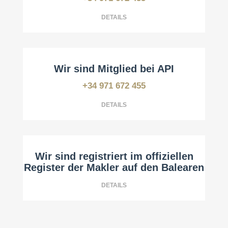
No.: 01500
DETAILS
Wir sind Mitglied bei API
+34 971 672 455
GOIBE 721619/ 2024
DETAILS
Wir sind registriert im offiziellen
Register der Makler auf den Balearen
DETAILS