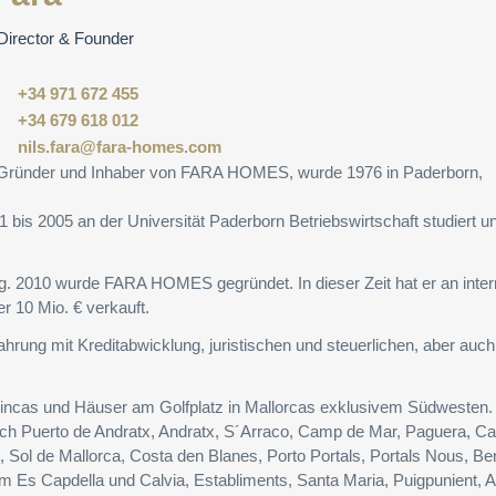
Director & Founder
+34 971 672 455
+34 679 618 012
nils.fara@fara-homes.com
, Gründer und Inhaber von FARA HOMES, wurde 1976 in Paderborn,
bis 2005 an der Universität Paderborn Betriebswirtschaft studiert un
tig. 2010 wurde FARA HOMES gegründet. In dieser Zeit hat er an inter
 10 Mio. € verkauft.
fahrung mit Kreditabwicklung, juristischen und steuerlichen, aber auch
incas und Häuser am Golfplatz in Mallorcas exklusivem Südwesten. 
ch Puerto de Andratx, Andratx, S´Arraco, Camp de Mar, Paguera, Ca
, Sol de Mallorca, Costa den Blanes, Porto Portals, Portals Nous, Be
em Es Capdella und Calvia, Establiments, Santa Maria, Puigpunient, A