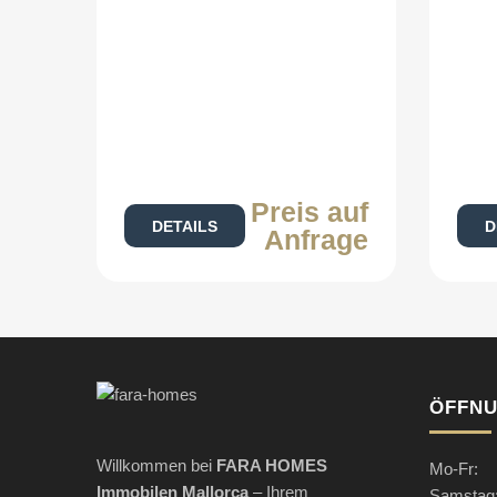
Preis auf
DETAILS
D
Anfrage
ÖFFNU
Willkommen bei
FARA HOMES
Mo-Fr: 
Immobilen Mallorca
– Ihrem
Samstag