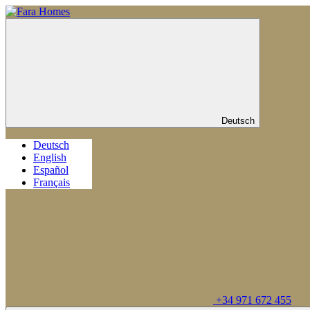
Deutsch
Deutsch
English
Español
Français
+34 971 672 455