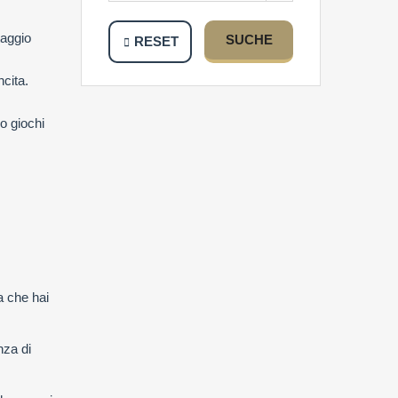
taggio
SUCHE
RESET
cita.
o giochi
a che hai
nza di