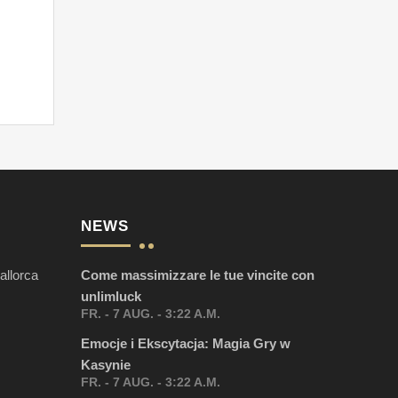
NEWS
allorca
Come massimizzare le tue vincite con
unlimluck
FR. - 7 AUG. - 3:22 A.M.
Emocje i Ekscytacja: Magia Gry w
Kasynie
FR. - 7 AUG. - 3:22 A.M.