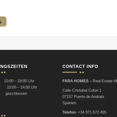
NGSZEITEN
CONTACT INFO
10:00 – 18:00 Uhr
FARA HOMES –
Real Estate M
: 10:00 – 14:00 Uhr
Calle Cristobal Colon 1
: geschlossen
07157 Puerto de Andratx
Spanien
Telefon
:
+34 971 672 455