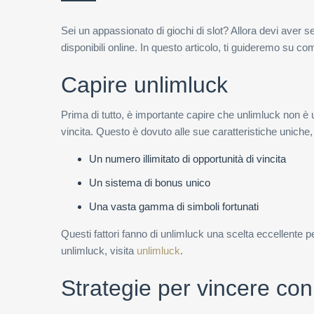
Sei un appassionato di giochi di slot? Allora devi aver sen
disponibili online. In questo articolo, ti guideremo su c
Capire unlimluck
Prima di tutto, è importante capire che unlimluck non è u
vincita. Questo è dovuto alle sue caratteristiche uniche, 
Un numero illimitato di opportunità di vincita
Un sistema di bonus unico
Una vasta gamma di simboli fortunati
Questi fattori fanno di unlimluck una scelta eccellente p
unlimluck, visita
unlimluck
.
Strategie per vincere con