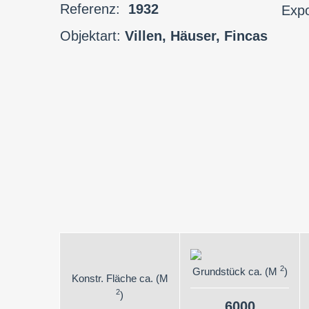
Referenz:
1932
Exp
Objektart:
Villen, Häuser, Fincas
2
Grundstück ca. (M
)
Konstr. Fläche ca. (M
2
)
6000