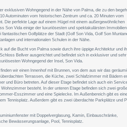
iner exklusiven Wohngegend in der Nähe von Palma, die zu den begeh
 10 Autominuten vom historischen Zentrum und ca. 20 Minuten vom
rnt. Die perfekte Lage auf einem Hügel mit einem außergewöhnlichen
ss Son Vida einige der luxuriösesten und spektakulärsten Immobilien
 fantastischen Golfplätze der Stadt (Golf Son Vida, Golf Son Muntan
tanlagen und internationalen Schulen in der Nähe.
ck auf die Bucht von Palma sowie durch ihre üppige Architektur und ih
chloss Bellver ausgerichtet und befindet sich in exklusiver und sehr 
uxuriösesten Wohngegend der Insel, Son Vida.
ng finden wir einen Innenhof mit Brunnen, von dem aus wir das geräum
berdachten Terrassen, die Küche, zwei Schlafzimmer mit Bädern en
r und Büro betreten. Auf dieser Etage befindet sich auch ein Servic
 Wohnzimmer besteht. In der unteren Etage befinden sich zwei groß
Sommer-Esszimmer und eine Spielecke. Im Außenbereich gibt es ein
em Tennisplatz. Außerdem gibt es zwei überdachte Parkplätze und Pl
uminiumfenster mit Doppelverglasung, Kamin, Einbauschränke,
che Bewässerungsanlage, Pool, Tennisplatz.