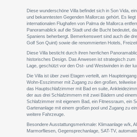
Diese wunderschöne Villa befindet sich in Son Vida, e
und bekanntesten Gegenden Mallorcas gehört. Es liegt
internationalen Flughafen von Palma de Mallorca entfe
Panoramablick auf die Stadt und die Bucht bedeutet, da
Spaniens beherbergt. Bemerkenswert sind auch die drei
Golf Son Quint) sowie die renommierten Hotels, Freizei
Diese Villa besticht durch ihren herrlichen Panoramabli
historisches Design. Das Anwesen ist strategisch zum S
Lage, geschützt vor den Ost- und Westwinden in der l
Die Villa ist über zwei Etagen verteilt, am Haupteinga
Wohn-Esszimmer mit Zugang zu den großen, teilweise ü
das Hauptschlafzimmer mit Bad en suite, Ankleidezimme
der aus drei Schlafzimmern mit zwei Bädern und einem
Schlafzimmer mit eigenem Bad, ein Fitnessraum, ein 
Gartenanlage mit einem großen pool und Zugang zu ein
weitere Fahrzeuge.
Besondere Ausstattungsmerkmale: Klimaanlage w/k, Al
Marmorfliesen, Gegensprechanlage, SAT-TV, automatis