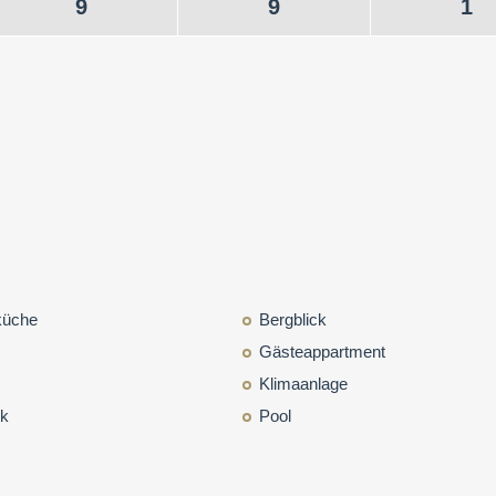
9
9
1
küche
Bergblick
Gästeappartment
Klimaanlage
ck
Pool