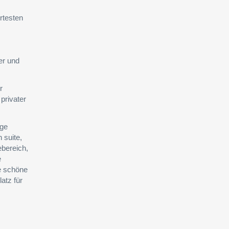
rtesten
er und
r
privater
ige
 suite,
ebereich,
e
e schöne
atz für