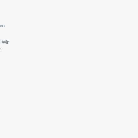
gen
. Wir
n