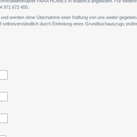
em Immobilienmakler FARA HOMES in Mallorca angeboten. Für weiter
4 971 672 455.
s und werden ohne Übernahme einer Haftung von uns weiter gegeben
f selbstverständlich durch Einholung eines Grundbuchauszugs prüfe