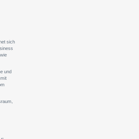
net sich
usiness
owie
ne und
 mit
Vom
sraum,