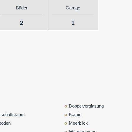
Bäder
Garage
2
1
Doppelverglasung
tschaftsraum
Kamin
boden
Meerblick
Wärmepumpe