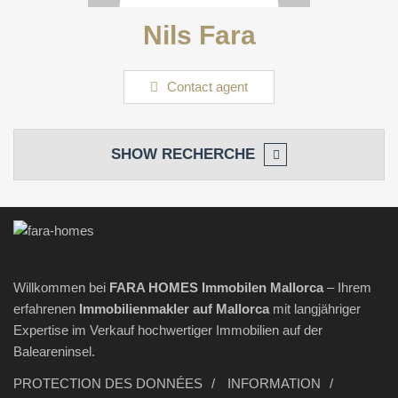
Nils Fara
Contact agent
SHOW
RECHERCHE
Willkommen bei
FARA HOMES Immobilen Mallorca
– Ihrem
erfahrenen
Immobilienmakler
auf Mallorca
mit langjähriger
Expertise im Verkauf hochwertiger Immobilien auf der
Baleareninsel.
PROTECTION DES DONNÉES
INFORMATION